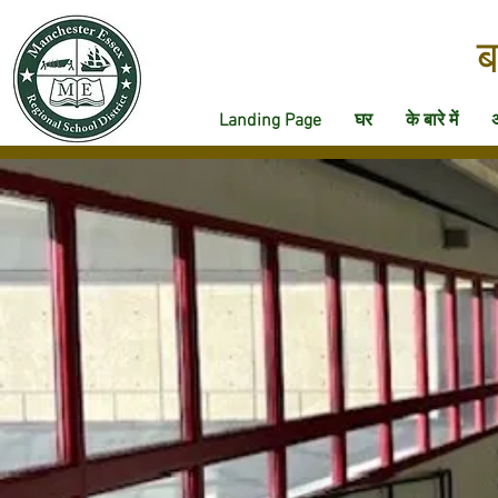
ब
Landing Page
घर
के बारे में