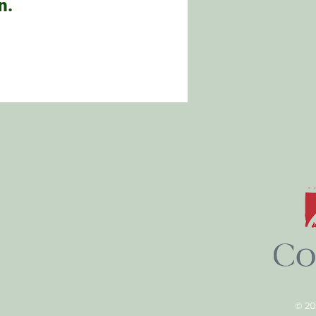
n.
© 20