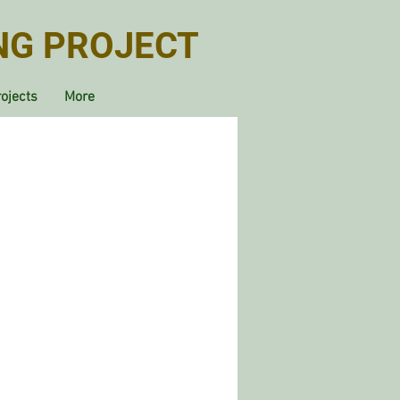
NG PROJECT
ojects
More